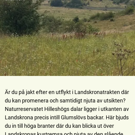
Är du på jakt efter en utflykt i Landskronatrakten där
du kan promenera och samtidigt njuta av utsikten?
Naturreservatet Hilleshögs dalar ligger i utkanten av
Landskrona precis intill Glumslövs backar. Här bjuds
du in till höga branter där du kan blicka ut över
Landskronas kustremsa och njuta av den slående