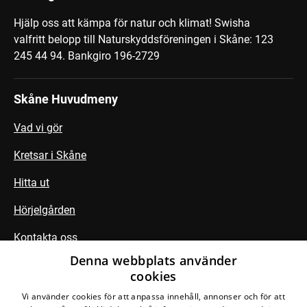
Hjälp oss att kämpa för natur och klimat! Swisha
valfritt belopp till Naturskyddsföreningen i Skåne: 123
245 44 94.
Bankgiro 196-2729
Skåne Huvudmeny
Vad vi gör
Kretsar i Skåne
Hitta ut
Hörjelgården
Kontakta oss
Denna webbplats använder
cookies
Följ din krets
Vi använder cookies för att anpassa innehåll, annonser och för att