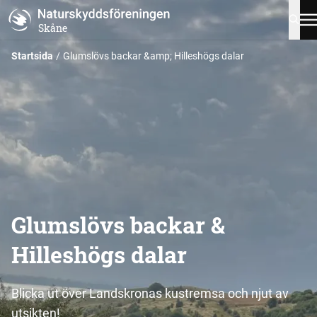
Skåne
Startsida
Glumslövs backar &amp; Hilleshögs dalar
Glumslövs backar &
Hilleshögs dalar
Blicka ut över Landskronas kustremsa och njut av
utsikten!