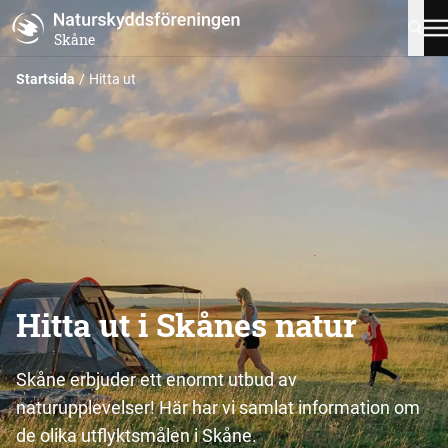
Skåne
Startsida
Hitta ut
Hitta ut i Skånes natur
Skåne erbjuder ett enormt utbud av
naturupplevelser! Här har vi samlat information om
de olika utflyktsmålen i Skåne.