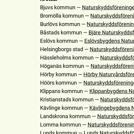
Bjuvs kommun —
Naturskyddsförening
Bromölla kommun —
Naturskyddsföreni
Burlövs kommun —
Naturskyddsföreni
Båstads kommun —
Bjäre Naturskydds
Eslövs kommun —
Eslövsbygdens Natu
Helsingborgs stad —
Naturskyddsföreni
Hässleholms kommun —
Naturskyddsfö
Höganäs kommun —
Naturskyddsföreni
Hörby kommun —
Hörby Naturvårdsför
Höörs kommun —
Naturskyddsförening
Klippans kommun —
Klippanbygdens N
Kristianstads kommun —
Naturskyddsfö
Kävlinge kommun —
Kävlingebygdens N
Landskrona kommun —
Naturskyddsfö
Lomma kommun —
Naturskyddsföreni
Lunds kommun —
Lunds Naturskyddsfö