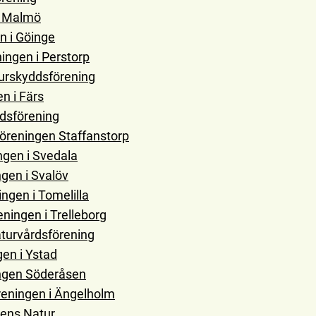
i Malmö
n i Göinge
ingen i Perstorp
urskyddsförening
n i Färs
dsförening
öreningen Staffanstorp
gen i Svedala
gen i Svalöv
ngen i Tomelilla
ningen i Trelleborg
turvårdsförening
en i Ystad
ngen Söderåsen
eningen i Ängelholm
dens Natur