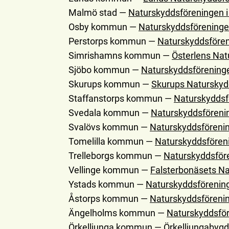
Malmö stad —
Naturskyddsföreningen 
Osby kommun —
Naturskyddsföreninge
Perstorps kommun —
Naturskyddsfören
Simrishamns kommun —
Österlens Nat
Sjöbo kommun —
Naturskyddsföreninge
Skurups kommun —
Skurups Naturskyd
Staffanstorps kommun —
Naturskyddsf
Svedala kommun —
Naturskyddsförenin
Svalövs kommun —
Naturskyddsförenin
Tomelilla kommun —
Naturskyddsföreni
Trelleborgs kommun —
Naturskyddsföre
Vellinge kommun —
Falsterbonäsets Na
Ystads kommun —
Naturskyddsförening
Åstorps kommun —
Naturskyddsföreni
Ängelholms kommun —
Naturskyddsför
Örkelljunga kommun —
Örkelljungabyg