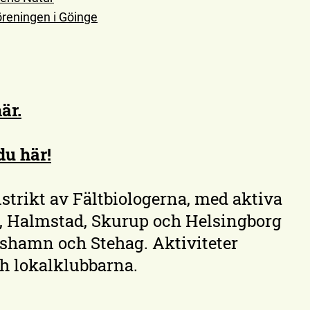
reningen i Göinge
är.
du här!
istrikt av Fältbiologerna, med aktiva
, Halmstad, Skurup och Helsingborg
ishamn och Stehag. Aktiviteter
ch lokalklubbarna.