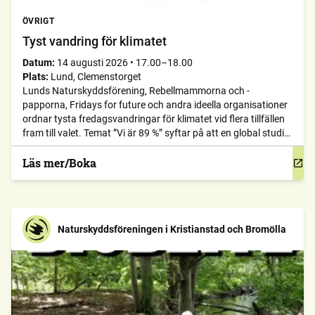
ÖVRIGT
Tyst vandring för klimatet
Datum:
14 augusti 2026
•
17.00–18.00
Plats:
Lund, Clemenstorget
Lunds Naturskyddsförening, Rebellmammorna och -
papporna, Fridays for future och andra ideella organisationer
ordnar tysta fredagsvandringar för klimatet vid flera tillfällen
fram till valet. Temat ”Vi är 89 %” syftar på att en global studie
från 2024 visar att 89 % av världens befolkning vill att deras
regeringar gör mer för att bekämpa klimatförändringarna.
Läs mer/Boka
Naturskyddsföreningen i Kristianstad och Bromölla