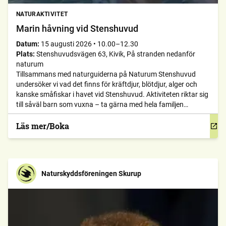
NATURAKTIVITET
Marin håvning vid Stenshuvud
Datum:
15 augusti 2026
•
10.00–12.30
Plats:
Stenshuvudsvägen 63, Kivik, På stranden nedanför
naturum
Tillsammans med naturguiderna på Naturum Stenshuvud
undersöker vi vad det finns för kräftdjur, blötdjur, alger och
kanske småfiskar i havet vid Stenshuvud. Aktiviteten riktar sig
till såväl barn som vuxna – ta gärna med hela familjen
och/eller barnbarn! Vi håvar försiktigt vid havsstranden, och
skulle det till äventyrs vara hård sjö undersöker vi istället vad
Läs mer/Boka
[…]
Naturskyddsföreningen Skurup