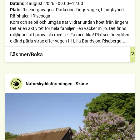
Datum:
8 augusti 2026
•
09.00–12.00
Plats:
Risebergavägen. Parkering längs vägen, Ljungbyhed,
Räfshalen i Risebega
Kom och se på och umgås när vi drar undan höet från ängen!
Det är en aktivitet för hela familjen i en vacker miljö. Det finns
möjlighet att prova slå med lie . Ta med fika! Platsen är en liten
okänd pärla strax efter vägen till Lilla Bandsjön, Riseberga.
Ring för vägbeskrivning och eller samåkning.
Läs mer/Boka
Naturskyddsföreningen i Skåne