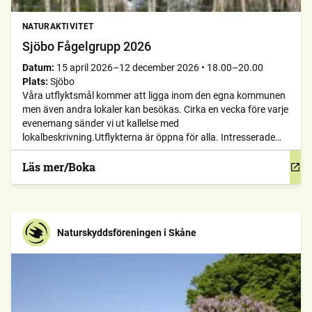
NATURAKTIVITET
Sjöbo Fågelgrupp 2026
Datum:
15 april 2026–12 december 2026
•
18.00–20.00
Plats:
Sjöbo
Våra utflyktsmål kommer att ligga inom den egna kommunen
men även andra lokaler kan besökas. Cirka en vecka före varje
evenemang sänder vi ut kallelse med
lokalbeskrivning.Utflykterna är öppna för alla. Intresserade
som inte står på vår sändlista bör meddela namn, e-
postadress och telefonnummer till någon av
Läs mer/Boka
kontaktpersonerna så att ni kan nås för information […]
Naturskyddsföreningen i Skåne