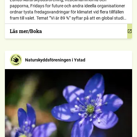
papporna, Fridays for future och andra ideella organisationer
ordnar tysta fredagsvandringar för klimatet vid flera tillfällen
fram till valet. Temat ”Vi är 89 %” syftar på att en global studie
från 2024 visar att 89 % av världens befolkning vill att deras
regeringar gör mer för att bekämpa klimatförändringarna.
Läs mer/Boka
Naturskyddsföreningen i Ystad