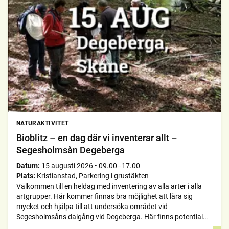
NATURAKTIVITET
Bioblitz – en dag där vi inventerar allt –
Segesholmsån Degeberga
Datum:
15 augusti 2026
•
09.00–17.00
Plats:
Kristianstad, Parkering i grustäkten
Välkommen till en heldag med inventering av alla arter i alla
artgrupper. Här kommer finnas bra möjlighet att lära sig
mycket och hjälpa till att undersöka området vid
Segesholmsåns dalgång vid Degeberga. Här finns potential
att hitta spännande fynd i raviner med ädellövskog och