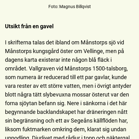
Foto
:
Magnus Billqvist
Utsikt från en gavel
I skrifterna talas det ibland om Månstorps sjö vid
Månstorps kungsgård öster om Vellinge, men på
dagens karta existerar inte någon blå fläck i
området. Vallgraven vid Månstorps 1500-talsborg,
som numera är reducerad till ett par gavlar, kunde
vara rester av ett större vatten, men i övrigt antyder
blott några tätt slybevuxna mossar österut var den
forna sjöytan befann sig. Nere i sänkorna i det här
begynnande backlandskapet har dräneringen nått
sin begränsning och ett av Segeåns källflöden har,
liksom fuktmarken omkring dem, klarat sig undan
uppodling. Djurlivet med rådjur i topp och näktergal