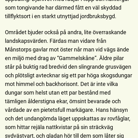
som tongivande har därmed fått en väl skyddad
tillflyktsort i en starkt utnyttjad jordbruksbygd.
Området bjuder också på andra, lite överraskande
landskapsvärden. Färdas man vidare från
Månstorps gavlar mot öster når man vid vägs ände
en miljö med drag av “Gammelskåne”. Äldre pilar
står på buktig rad bredvid den slingrande grusvägen
och plötsligt avtecknar sig ett par höga skogsdungar
mot himmel och backhorisont. Det är inte vilka
dungar som helst utan ett par bestånd med
tämligen ålderstigna ekar, ömsint bevarade och
vårdade av en pietetsfull markägare. Hans hänsyn
och det undangömda läget uppskattas av rovfåglar,
som hittar rejäla nattkvistar på sin sträckväg
sydvästvart, och gladan hör till dem som låter sig