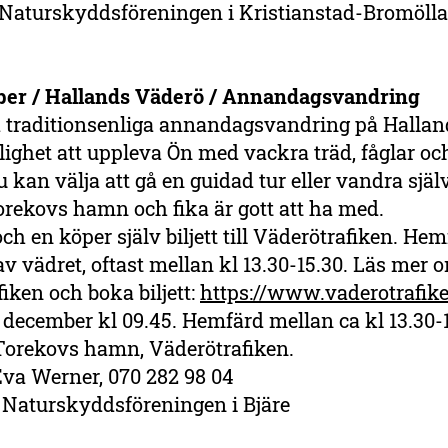
 Naturskyddsföreningen i Kristianstad-Bromölla
er / Hallands Väderö / Annandagsvandring
 traditionsenliga annandagsvandring på Halla
lighet att uppleva Ön med vackra träd, fåglar och
Du kan välja att gå en guidad tur eller vandra själv
Torekovs hamn och fika är gott att ha med.
ch en köper själv biljett till Väderötrafiken. He
v vädret, oftast mellan kl 13.30-15.30. Läs mer 
iken och boka biljett:
https://www.vaderotrafike
 december kl 09.45. Hemfärd mellan ca kl 13.30-1
Torekovs hamn, Väderötrafiken.
va Werner, 070 282 98 04
:
Naturskyddsföreningen i Bjäre