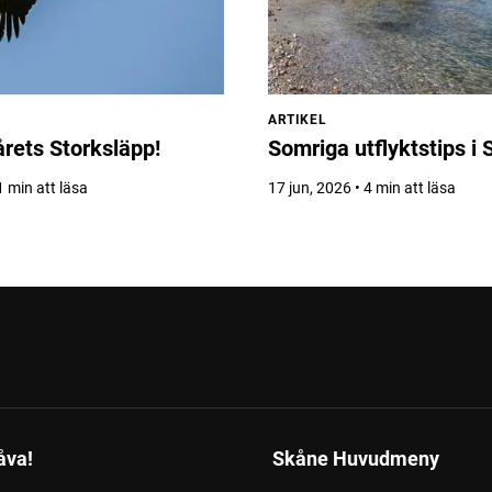
ARTIKEL
årets Storksläpp!
Somriga utflyktstips i
1 min att läsa
17 jun, 2026 • 4 min att läsa
åva!
Skåne Huvudmeny