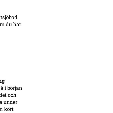
ltsjöbad
om du har
ng
å i början
det och
a under
n kort