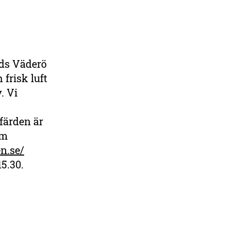
nds Väderö
 frisk luft
. Vi
mfärden är
om
n.se/
5.30.