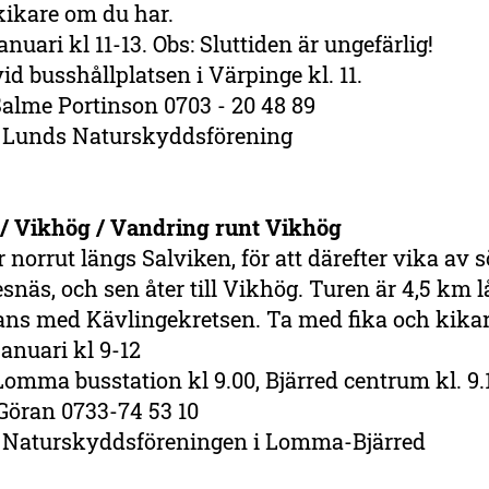
kikare om du har.
anuari kl 11-13. Obs: Sluttiden är ungefärlig!
 vid busshållplatsen i Värpinge kl. 11.
alme Portinson 0703 - 20 48 89
:
Lunds Naturskyddsförening
i / Vikhög / Vandring runt Vikhög
 norrut längs Salviken, för att därefter vika av 
näs, och sen åter till Vikhög. Turen är 4,5 km l
ns med Kävlingekretsen. Ta med fika och kika
januari kl 9-12
omma busstation kl 9.00, Bjärred centrum kl. 9.
Göran 0733-74 53 10
Naturskyddsföreningen i Lomma-Bjärred