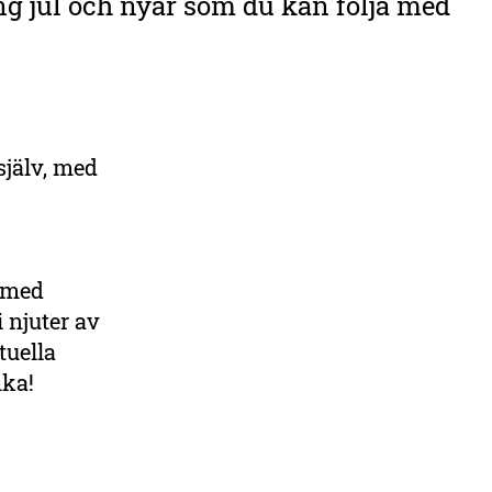
g jul och nyår som du kan följa med
själv, med
 med
 njuter av
tuella
ika!