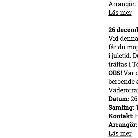
Arrangör:
Läs mer
26 decemb
Vid denna
får du möj
i juletid. 
träffas i 
OBS!
Var o
beroende a
Väderötraf
Datum:
26
Samling:
Kontakt:
E
Arrangör
Läs mer