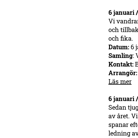
6 januari 
Vi vandra
och tillb
och fika.
Datum:
6 j
Samling
:
Kontakt:
B
Arrangör
Läs mer
6 januari
Sedan tjug
av året. V
spanar ef
ledning av