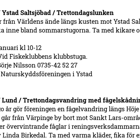
/ Ystad Saltsjöbad / Trettondagslunken
r från Världens ände längs kusten mot Ystad Sa
aka inne bland sommarstugorna. Ta med kikare 
anuari kl 10-12
 Vid Fiskeklubbens klubbstuga.
örje Nilsson 0735-42 52 27
:
Naturskyddsföreningen i Ystad
 / Lund / Trettondagsvandring med fågelskådni
o år gör föreningen en fågelvandring längs Höje 
i går från Värpinge by bort mot Sankt Lars-områ
ter övervintrande fåglar i reningsverksdammarn
 Linda Birkedal. Ta med varma kläder, fika för e