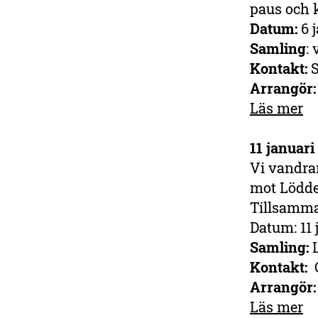
paus och 
Datum:
6 j
Samling
:
Kontakt:
S
Arrangör
Läs mer
11 januar
Vi vandrar
mot Löddes
Tillsamma
Datum: 11 
Samling:
L
Kontakt:
Arrangör:
Läs mer