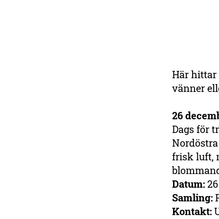
Här hittar
vänner ell
26 decemb
Dags för 
Nordöstra 
frisk luft
blommande
Datum:
26 
Samling:
P
Kontakt:
U