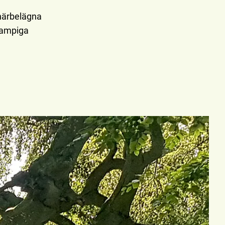
närbelägna
pampiga