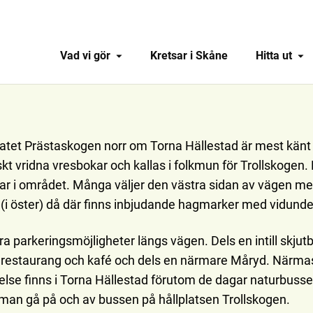
Vad vi gör
Kretsar i Skåne
Hitta ut
atet Prästaskogen norr om Torna Hällestad är mest känt 
kt vridna vresbokar och kallas i folkmun för Trollskogen. 
gar i området. Många väljer den västra sidan av vägen me
(i öster) då där finns inbjudande hagmarker med vidunderl
era parkeringsmöjligheter längs vägen. Dels en intill skju
restaurang och kafé och dels en närmare Måryd. Närma
else finns i Torna Hällestad förutom de dagar naturbusse
 man gå på och av bussen på hållplatsen Trollskogen.