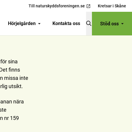
Till naturskyddsforeningen.se
Kretsar i Skåne
Stöd oss
Hörjelgården
Kontakta oss
för sina
Det finns
n missa inte
ig utsikt.
tbanan nära
ste
n nr 159