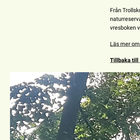
Från Trollsk
naturreserv
vresboken 
Läs mer om 
Tillbaka ti