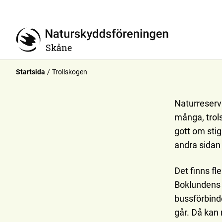
Skåne
Startsida
Trollskogen
Naturreserv
många, trols
gott om sti
andra sidan 
Det finns fl
Boklundens 
bussförbind
går. Då kan