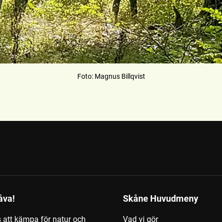
Foto
:
Magnus Billqvist
åva!
Skåne Huvudmeny
s att kämpa för natur och
Vad vi gör