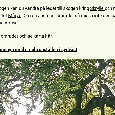
ogen kan du vandra på leder till skogen kring
Skrylle
och 
atet
Måryd
. Om du ändå är i området så missa inte den 
vid
Abusa
.
området och se karta här.
ll menyn med smultronställen i sydväst